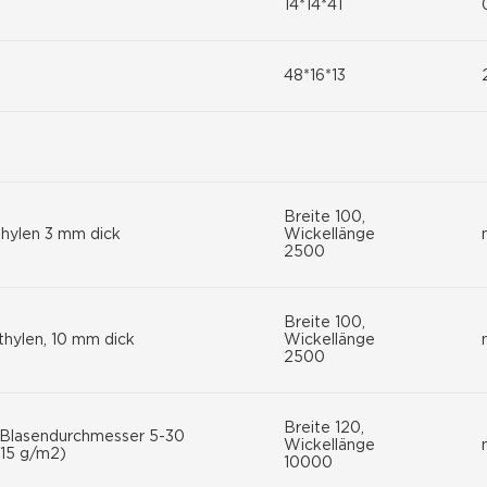
14*14*41
48*16*13
Breite 100,
thylen 3 mm dick
Wickellänge
2500
Breite 100,
thylen, 10 mm dick
Wickellänge
2500
Breite 120,
g, Blasendurchmesser 5-30
Wickellänge
115 g/m2)
10000