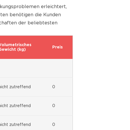
ungsproblemen erleichtert,
sten benötigen die Kunden
chaften der beliebtesten
Volumetrisches
Preis
Gewicht (kg)
nicht zutreffend
0
nicht zutreffend
0
nicht zutreffend
0