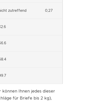
nicht zutreffend
0,27
32.6
56.6
68.4
99.7
 können Ihnen jedes dieser
läge für Briefe bis 2 kg),