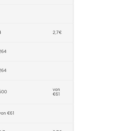
4
2,7€
264
264
von
500
€61
von €61