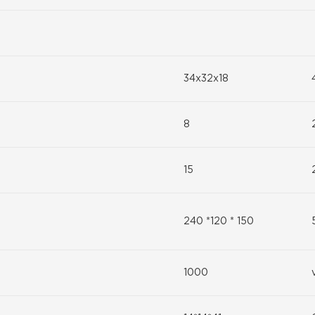
34x32x18
8
15
240 *120 * 150
1000