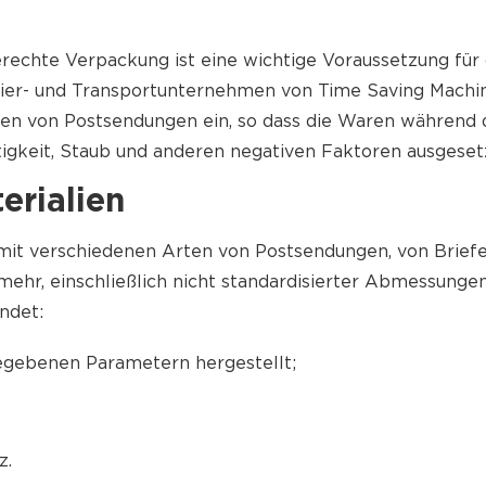
ing to Russia
Shipping to China
ping to UK
Shipping to Japan
rechte Verpackung ist eine wichtige Voraussetzung für d
ping to Germany
Shipping to India
urier- und Transportunternehmen von Time Saving Machin
ing to France
Shipping to Singapore
rten von Postsendungen ein, so dass die Waren während 
ing to Italy
All Shipping Routes →
gkeit, Staub und anderen negativen Faktoren ausgesetz
hipping Routes →
rialien
mit verschiedenen Arten von Postsendungen, von Brief
ehr, einschließlich nicht standardisierter Abmessunge
ndet:
egebenen Parametern hergestellt;
z.