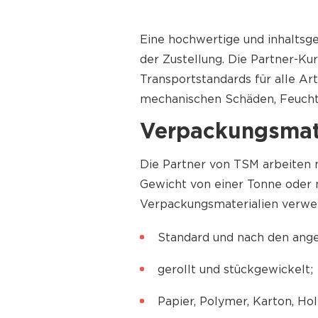
Shipp
Ship
Eine hochwertige und inhaltsge
Ship
der Zustellung. Die Partner-K
Shipp
Transportstandards für alle A
Shipp
mechanischen Schäden, Feuchti
All S
Verpackungsmate
Die Partner von TSM arbeiten 
Shipping to USA
Gewicht von einer Tonne oder m
Shipping to Canada
Verpackungsmaterialien verwe
Shipping to Mexico
Standard und nach den ang
Shipping to Nigeria
Shipping to Philippines
gerollt und stückgewickelt;
All Shipping Routes →
Papier, Polymer, Karton, Hol