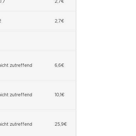
0.7
2,7€
2
2,7€
nicht zutreffend
6,6€
nicht zutreffend
10,1€
nicht zutreffend
25,9€