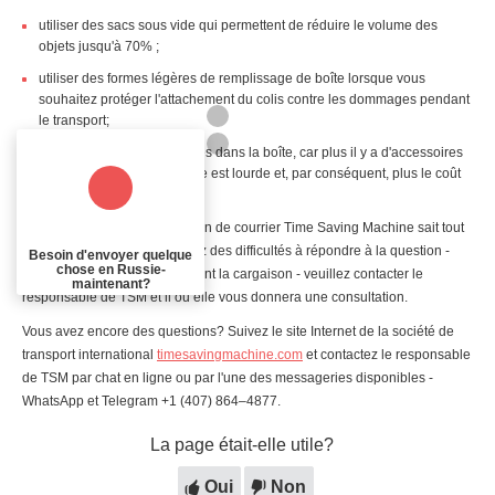
utiliser des sacs sous vide qui permettent de réduire le volume des
objets jusqu'à 70% ;
utiliser des formes légères de remplissage de boîte lorsque vous
souhaitez protéger l'attachement du colis contre les dommages pendant
le transport;
ne pas mettre trop de choses dans la boîte, car plus il y a d'accessoires
dans le paquet, plus la boîte est lourde et, par conséquent, plus le coût
est élevé.
L'équipe du service de livraison de courrier Time Saving Machine sait tout
sur les colis, donc si vous avez des difficultés à répondre à la question -
Besoin d'envoyer quelque
chose en Russie-
comment emballer correctement la cargaison - veuillez contacter le
maintenant?
responsable de TSM et il ou elle vous donnera une consultation.
Vous avez encore des questions? Suivez le site Internet de la société de
transport international
timesavingmachine.com
et contactez le responsable
de TSM par chat en ligne ou par l'une des messageries disponibles -
WhatsApp et Telegram +1 (407) 864–4877.
La page était-elle utile?
Oui
Non