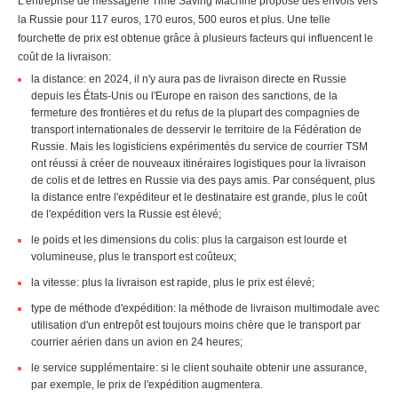
L'entreprise de messagerie Time Saving Machine propose des envois vers
la Russie pour 117 euros, 170 euros, 500 euros et plus. Une telle
fourchette de prix est obtenue grâce à plusieurs facteurs qui influencent le
coût de la livraison:
la distance: en 2024, il n'y aura pas de livraison directe en Russie
depuis les États-Unis ou l'Europe en raison des sanctions, de la
fermeture des frontières et du refus de la plupart des compagnies de
transport internationales de desservir le territoire de la Fédération de
Russie. Mais les logisticiens expérimentés du service de courrier TSM
ont réussi à créer de nouveaux itinéraires logistiques pour la livraison
de colis et de lettres en Russie via des pays amis. Par conséquent, plus
la distance entre l'expéditeur et le destinataire est grande, plus le coût
de l'expédition vers la Russie est élevé;
le poids et les dimensions du colis: plus la cargaison est lourde et
volumineuse, plus le transport est coûteux;
la vitesse: plus la livraison est rapide, plus le prix est élevé;
type de méthode d'expédition: la méthode de livraison multimodale avec
utilisation d'un entrepôt est toujours moins chère que le transport par
courrier aérien dans un avion en 24 heures;
le service supplémentaire: si le client souhaite obtenir une assurance,
par exemple, le prix de l'expédition augmentera.