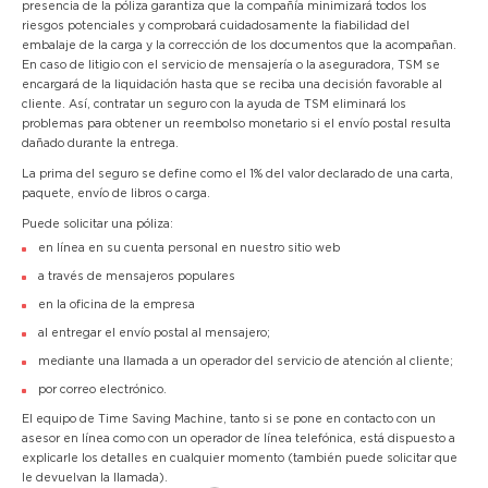
presencia de la póliza garantiza que la compañía minimizará todos los
riesgos potenciales y comprobará cuidadosamente la fiabilidad del
embalaje de la carga y la corrección de los documentos que la acompañan.
En caso de litigio con el servicio de mensajería o la aseguradora, TSM se
encargará de la liquidación hasta que se reciba una decisión favorable al
cliente. Así, contratar un seguro con la ayuda de TSM eliminará los
problemas para obtener un reembolso monetario si el envío postal resulta
dañado durante la entrega.
La prima del seguro se define como el 1% del valor declarado de una carta,
paquete, envío de libros o carga.
Puede solicitar una póliza:
en línea en su cuenta personal en nuestro sitio web
a través de mensajeros populares
en la oficina de la empresa
al entregar el envío postal al mensajero;
mediante una llamada a un operador del servicio de atención al cliente;
por correo electrónico.
El equipo de Time Saving Machine, tanto si se pone en contacto con un
asesor en línea como con un operador de línea telefónica, está dispuesto a
explicarle los detalles en cualquier momento (también puede solicitar que
le devuelvan la llamada).