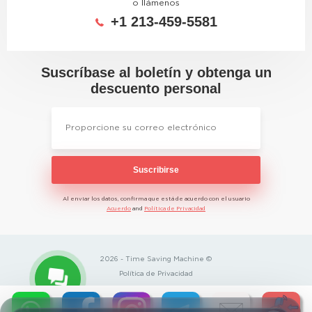
o llámenos
+1 213-459-5581
Suscríbase al boletín y obtenga un
descuento personal
Suscribirse
Al enviar los datos, confirma que está de acuerdo con el usuario
Acuerdo
and
Política de Privacidad
2026 - Time Saving Machine ©
Política de Privacidad
BannerText_Seraphinite Accelerator