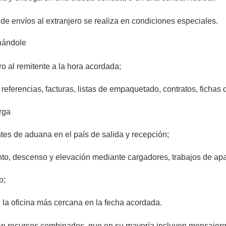
 de envíos al extranjero se realiza en condiciones especiales.
onándole
o al remitente a la hora acordada;
 referencias, facturas, listas de empaquetado, contratos, ficha
rga
es de aduana en el país de salida y recepción;
to, descenso y elevación mediante cargadores, trabajos de apa
o;
n la oficina más cercana en la fecha acordada.
lizan recursos combinados, que en su mayoría incluyen mensajer