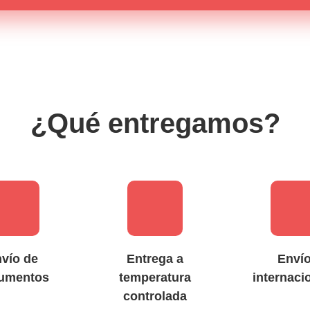
¿Qué entregamos?
vío de
Entrega a
Enví
umentos
temperatura
internaci
controlada