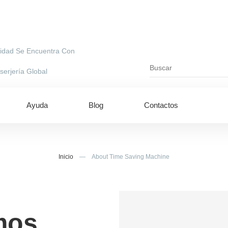
idad Se Encuentra Con
erjería Global
Ayuda
Blog
Contactos
Inicio
—
About Time Saving Machine
mos
ing to UAE
Shipping to USA