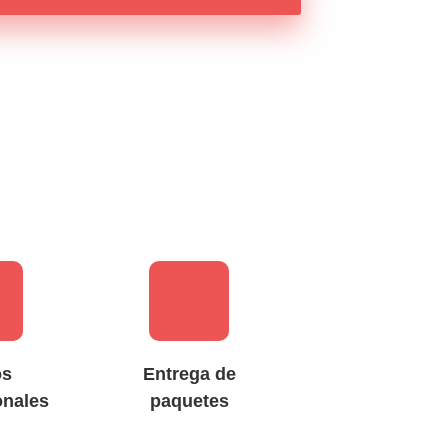
os
Entrega de
onales
paquetes