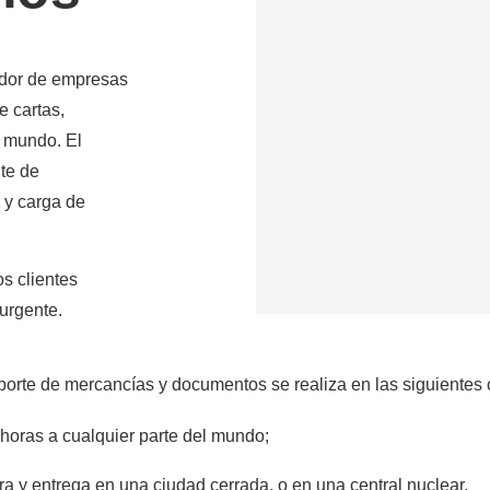
ing to China
Shipping to Canada
ing to Japan
Shipping to Mexico
dor de empresas
ing to India
Shipping to Nigeria
e cartas,
ing to Singapore
Shipping to Philippines
l mundo. El
hipping Routes →
All Shipping Routes →
nte de
 y carga de
s clientes
 urgente.
nsporte de mercancías y documentos se realiza en las siguientes
horas a cualquier parte del mundo;
ra y entrega en una ciudad cerrada, o en una central nuclear.