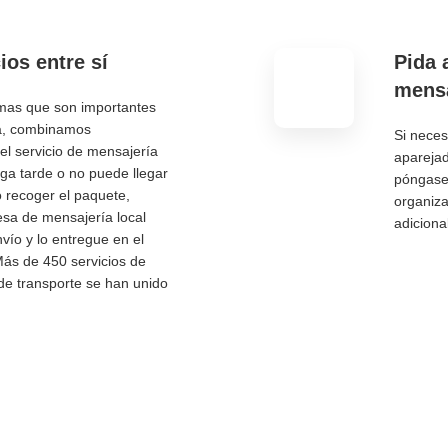
ios entre sí
Pida 
mensa
emas que son importantes
a, combinamos
Si neces
 el servicio de mensajería
aparejad
ega tarde o no puede llegar
póngase 
 recoger el paquete,
organiz
sa de mensajería local
adiciona
nvío y lo entregue en el
ás de 450 servicios de
e transporte se han unido