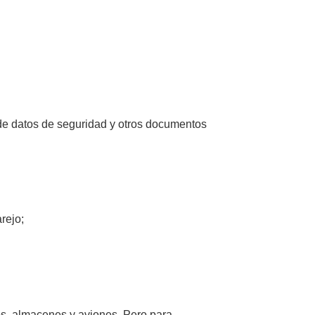
s de datos de seguridad y otros documentos
rejo;
os, almacenes y aviones. Pero para