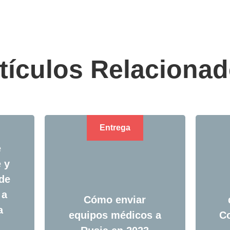
tículos Relaciona
Entrega
e
 y
 de
 a
Cómo enviar
a
equipos médicos a
Co