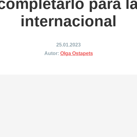
ompletarlo para l
ing to China
Shipping to Canada
ing to Japan
Shipping to Mexico
internacional
ing to India
Shipping to Nigeria
ing to Singapore
Shipping to Philippines
hipping Routes →
All Shipping Routes →
25.01.2023
Autor:
Olga Ostapets