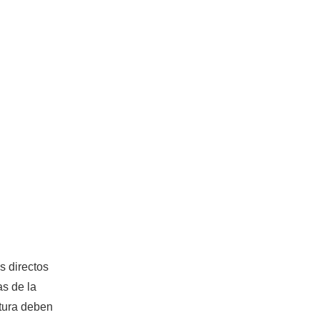
s directos
as de la
ctura deben