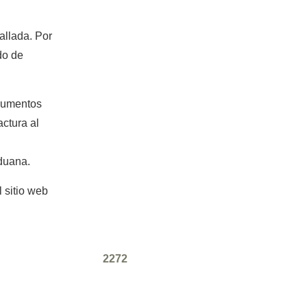
allada. Por
do de
ocumentos
actura al
aduana.
 sitio web
2272