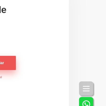
de
iar
ad