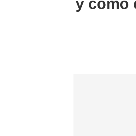
y cómo c
Shipping to Russia
Shipp
Shipping to UK
Shipp
Shipping to Germany
Shipp
Shipping to France
Shipp
Shipping to Italy
All S
All Shipping Routes →