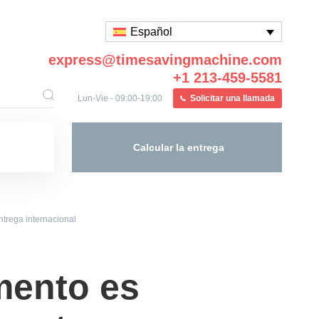
Español
express@timesavingmachine.com
+1 213-459-5581
Lun-Vie - 09:00-19:00
Solicitar una llamada
Calcular la entrega
ntrega internacional
mento es