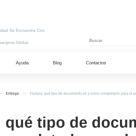
idad Se Encuentra Con
erjería Global
Ayuda
Blog
Contactos
—
Entrega
—
Factura: qué tipo de documento es y cómo completarlo para la e
: qué tipo de docu
ing to UAE
Shipping to USA