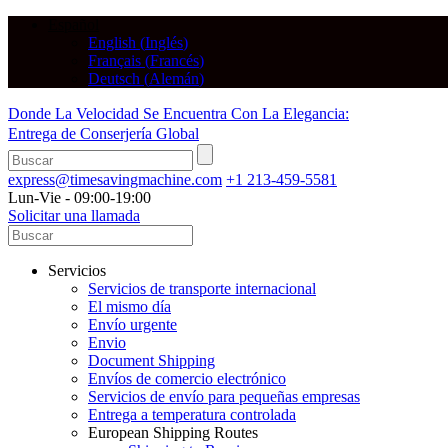
Español
English
(
Inglés
)
Français
(
Francés
)
Deutsch
(
Alemán
)
Donde La Velocidad Se Encuentra Con La Elegancia:
Entrega de Conserjería Global
express@timesavingmachine.com
+1 213-459-5581
Lun-Vie - 09:00-19:00
Solicitar una llamada
Servicios
Servicios de transporte internacional
El mismo día
Envío urgente
Envio
Document Shipping
Envíos de comercio electrónico
Servicios de envío para pequeñas empresas
Entrega a temperatura controlada
European Shipping Routes