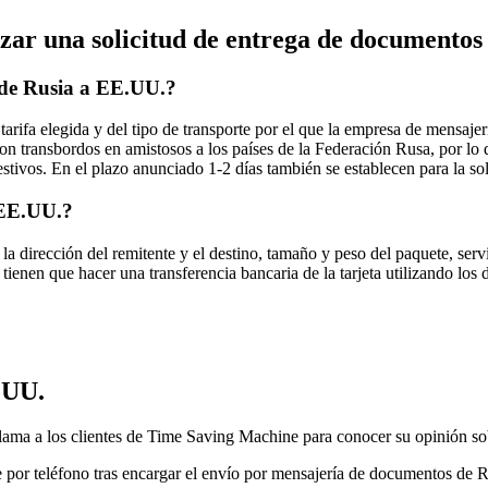
lizar una solicitud de entrega de documento
 de Rusia a EE.UU.?
fa elegida y del tipo de transporte por el que la empresa de mensajería 
transbordos en amistosos a los países de la Federación Rusa, por lo que 
estivos. En el plazo anunciado 1-2 días también se establecen para la sol
 EE.UU.?
la dirección del remitente y el destino, tamaño y peso del paquete, servi
s tienen que hacer una transferencia bancaria de la tarjeta utilizando l
.UU.
lama a los clientes de Time Saving Machine para conocer su opinión sobr
te por teléfono tras encargar el envío por mensajería de documentos de