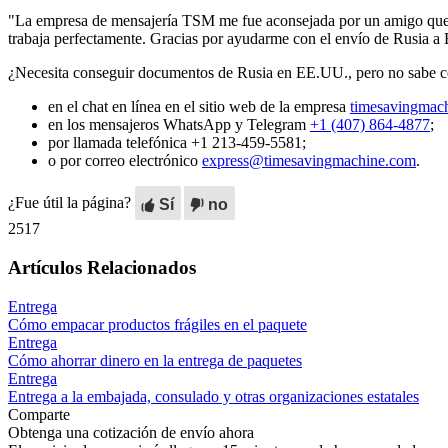
"La empresa de mensajería TSM me fue aconsejada por un amigo que ta
trabaja perfectamente. Gracias por ayudarme con el envío de Rusia a
¿Necesita conseguir documentos de Rusia en EE.UU., pero no sabe có
en el chat en línea en el sitio web de la empresa
timesavingmac
en los mensajeros WhatsApp y Telegram
+1 (407) 864-4877
;
por llamada telefónica +1 213-459-5581;
o por correo electrónico
express@timesavingmachine.com
.
¿Fue útil la página?
Sí
no
2517
Artículos Relacionados
Entrega
Cómo empacar productos frágiles en el paquete
Entrega
Cómo ahorrar dinero en la entrega de paquetes
Entrega
Entrega a la embajada, consulado y otras organizaciones estatales
Comparte
Obtenga una cotización de envío ahora