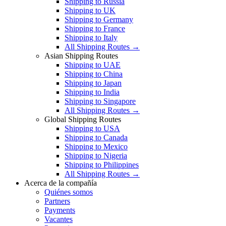
Shipping to Russia
Shipping to UK
Shipping to Germany
Shipping to France
Shipping to Italy
All Shipping Routes →
Asian Shipping Routes
Shipping to UAE
Shipping to China
Shipping to Japan
Shipping to India
Shipping to Singapore
All Shipping Routes →
Global Shipping Routes
Shipping to USA
Shipping to Canada
Shipping to Mexico
Shipping to Nigeria
Shipping to Philippines
All Shipping Routes →
Acerca de la compañía
Quiénes somos
Partners
Payments
Vacantes