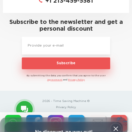
+1 213-459-5581
Subscribe to the newsletter and get a
personal discount
Subscribe
By submitting the data, you confirm that you agree to the user
Agreement
and
Privacy Policy
2026 - Time Saving Machine ©
Privacy Policy
BannerText_Seraphinite Accelerator
Turns on site high speed to be attractive for people and search
engines.