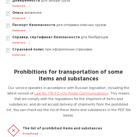
Доверенность
для забора груза
Donwload .
Опись
вложения
Donwload .
Паспорт безопасности
для отправки опасных грузов
Donwload .
Справки, сертификат безопасности
для биобразцов
Donwload .
Страховой полис
при оформлении страховки
Donwload .
Prohibitions for transportation of some
items and substances
Our service operates in accordance with Russian legislation, including the
latest version of
Law No. 176-FZ «On Postal Communications»
. This means
that we comply with the regulations for the shipment of items and
substances, and do not accept delivery of shipments from the prohibited
list. You can check out the list of these items and substances in the PDF file
below.
The list of prohibited items and substances
Download