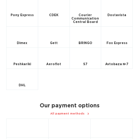
Pony Express
CDEK
Courier
Dostavista
Communication
Central Board
Dimex
Gett
BRINGO
Fox Express
Peshkariki
Aeroflot
S7
Avtobaza №7
DHL
Our payment options
All payment methods