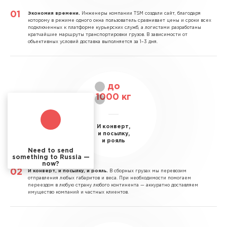
Экономия времени.
Инженеры компании TSM создали сайт, благодаря
которому в режиме одного окна пользователь сравнивает цены и сроки всех
подключенных к платформе курьерских служб, а логистами разработаны
кратчайшие маршруты транспортировки грузов. В зависимости от
объективных условий доставка выполняется за 1–3 дня.
до
1000
кг
И конверт,
и посылку,
и рояль
Need to send
something to Russia —
now?
И конверт, и посылку, и рояль.
В сборных грузах мы перевозим
отправления любых габаритов и веса. При необходимости помогаем
переездом в любую страну любого континента — аккуратно доставляем
имущество компаний и частных клиентов.