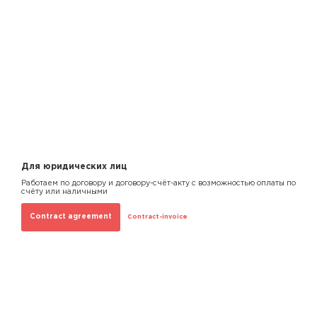
Для юридических лиц
Работаем по договору и договору-счёт-акту с возможностью оплаты по
счёту или наличными
Contract agreement
Contract-invoice